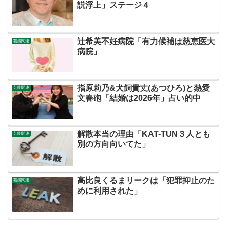
説浮上」ステージ４
辻希美不妊病院「有力候補は慈恵医大
芸能関連
病院」
指原莉乃&犬飼貴丈(あつひろ)と熱愛
芸能関連
文春砲「結婚は2026年」占い的中
解散本当の理由「KAT-TUN３人とも
芸能関連
別の方向向いてた」
高比良くるまリークは「犯罪抑止のた
芸能関連
めに利用された」