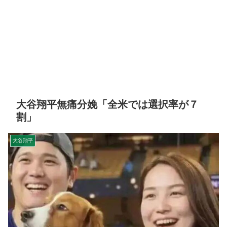
大谷翔平無痛分娩「全米では選択率が７
割」
大谷翔平